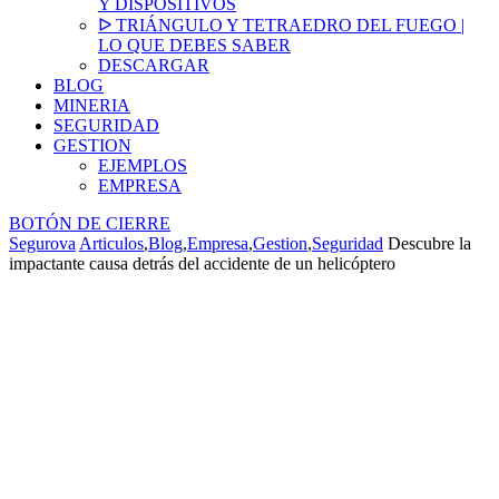
Y DISPOSITIVOS
ᐅ TRIÁNGULO Y TETRAEDRO DEL FUEGO |
LO QUE DEBES SABER
DESCARGAR
BLOG
MINERIA
SEGURIDAD
GESTION
EJEMPLOS
EMPRESA
BOTÓN DE CIERRE
Segurova
Articulos
,
Blog
,
Empresa
,
Gestion
,
Seguridad
Descubre la
impactante causa detrás del accidente de un helicóptero