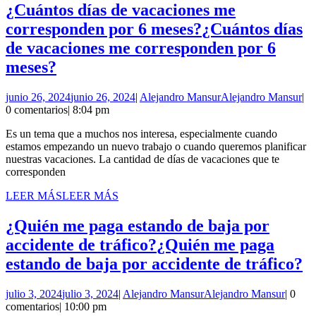
¿Cuántos días de vacaciones me
corresponden por 6 meses?
¿Cuántos días
de vacaciones me corresponden por 6
meses?
junio 26, 2024
junio 26, 2024
|
Alejandro Mansur
Alejandro Mansur
|
0 comentarios
|
8:04 pm
Es un tema que a muchos nos interesa, especialmente cuando
estamos empezando un nuevo trabajo o cuando queremos planificar
nuestras vacaciones. La cantidad de días de vacaciones que te
corresponden
LEER MÁS
LEER MÁS
¿Quién me paga estando de baja por
accidente de tráfico?
¿Quién me paga
estando de baja por accidente de tráfico?
julio 3, 2024
julio 3, 2024
|
Alejandro Mansur
Alejandro Mansur
|
0
comentarios
|
10:00 pm