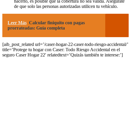
hacerlo, es posible que la cobertura no sea válida. Asegúrate
de que solo las personas autorizadas utilicen tu vehículo.
Leer Más
Calcular finiquito con pagas
prorrateadas: Guía completa
[aib_post_related url=’/caser-hogar-22-caser-todo-riesgo-accidental/’
title=’Protege tu hogar con Caser: Todo Riesgo Accidental en el
seguro Caser Hogar 22′ relatedtext=’Quizás también te interese:’]