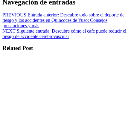
Navegación de entradas
PREVIOUS
Entrada anterior:
Descubre todo sobre el deporte de
riesgo y los accidentes en Quincoces de Yuso: Consejos,
precauciones y más
NEXT
Siguiente entrada:
Descubre cómo el café puede reducir el
riesgo de accidente cerebrovascular
Related Post